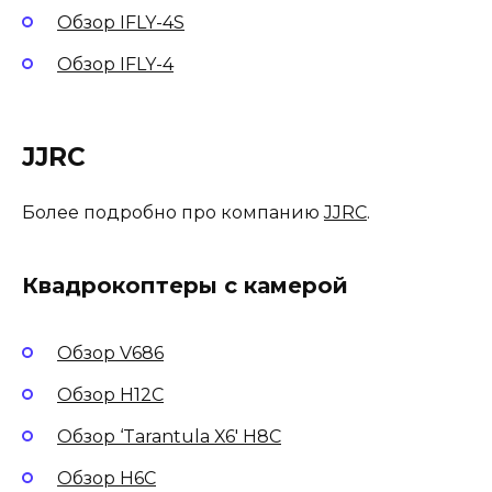
Обзор IFLY-4S
Обзор IFLY-4
JJRC
Более подробно про компанию
JJRC
.
Квадрокоптеры с камерой
Обзор V686
Обзор H12C
Обзор ‘Tarantula X6′ H8C
Обзор H6C