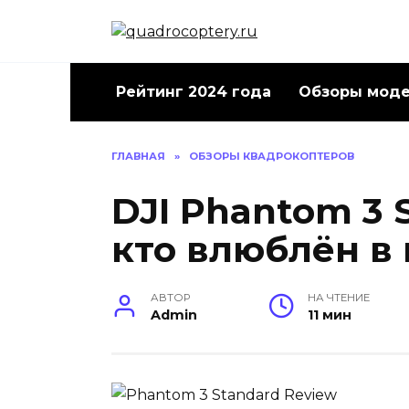
Перейти
к
содержанию
Рейтинг 2024 года
Обзоры мод
ГЛАВНАЯ
»
ОБЗОРЫ КВАДРОКОПТЕРОВ
DJI Phantom 3 
кто влюблён в
АВТОР
НА ЧТЕНИЕ
Admin
11 мин