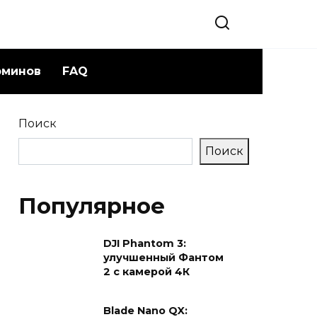
рминов
FAQ
Поиск
Поиск
Популярное
DJI Phantom 3:
улучшенный Фантом
2 с камерой 4К
Blade Nano QX: