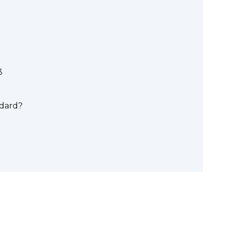
3
dard?