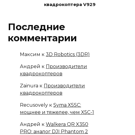
квадрокоптера V929
Последние
комментарии
Максим
к
3D Robotics (3DR)
Андрей
к
Производители
квадрокоптеров
Zainura
к
Производители
квадрокоптеров
Recusovely
к
Syma X5SC:
мощнее и тяжелее, чем X5C-1
Андрей
к
Walkera QR X350
PRO: аналог DJI Phantom 2