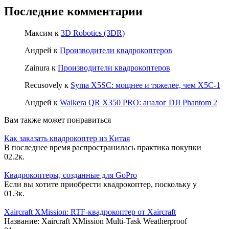
Последние комментарии
Максим
к
3D Robotics (3DR)
Андрей
к
Производители квадрокоптеров
Zainura
к
Производители квадрокоптеров
Recusovely
к
Syma X5SC: мощнее и тяжелее, чем X5C-1
Андрей
к
Walkera QR X350 PRO: аналог DJI Phantom 2
Вам также может понравиться
Как заказать квадрокоптер из Китая
В последнее время распространилась практика покупки
0
2.2к.
Квадрокоптеры, созданные для GoPro
Если вы хотите приобрести квадрокоптер, поскольку у
0
1.3к.
Xaircraft XMission: RTF-квадрокоптер от Xaircraft
Название: Xaircraft XMission Multi-Task Weatherproof