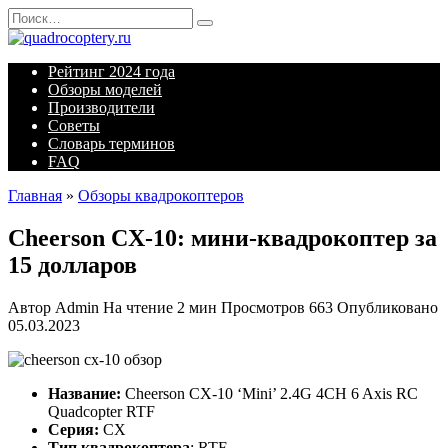
Перейти
Search
к
for:
содержанию
Рейтинг 2024 года
Обзоры моделей
Производители
Советы
Словарь терминов
FAQ
Главная
»
Обзоры квадрокоптеров
Cheerson CX-10: мини-квадрокоптер за
15 долларов
Автор
Admin
На чтение
2 мин
Просмотров
663
Опубликовано
05.03.2023
Название:
Cheerson CX-10 ‘Mini’ 2.4G 4CH 6 Axis RC
Quadcopter RTF
Серия:
CX
Тип квадрокоптера
: RTF