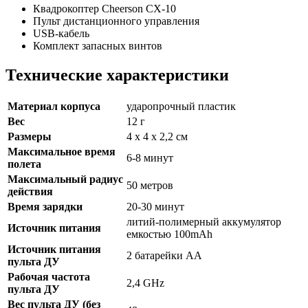
Квадрокоптер Cheerson CX-10
Пульт дистанционного управления
USB-кабель
Комплект запасных винтов
Технические характеристики
Материал корпуса
ударопрочный пластик
Вес
12 г
Размеры
4 х 4 х 2,2 см
Максимальное время
6-8 минут
полета
Максимальный радиус
50 метров
действия
Время зарядки
20-30 минут
литий-полимерный аккумулятор
Источник питания
емкостью 100mAh
Источник питания
2 батарейки АА
пульта ДУ
Рабочая частота
2,4 GHz
пульта ДУ
Вес пульта ДУ (без