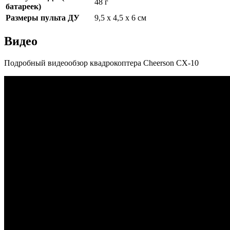
48 г
батареек)
Размеры пульта ДУ
9,5 х 4,5 х 6 см
Видео
Подробный видеообзор квадрокоптера Cheerson CX-10