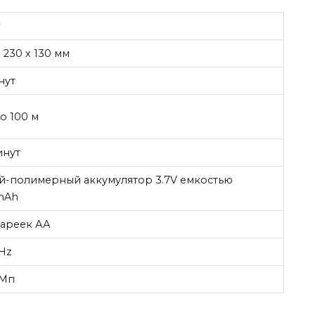
г
х 230 х 130 мм
нут
о 100 м
инут
й-полимерный аккумулятор 3.7V емкостью
mAh
тареек АА
GHz
2Мп