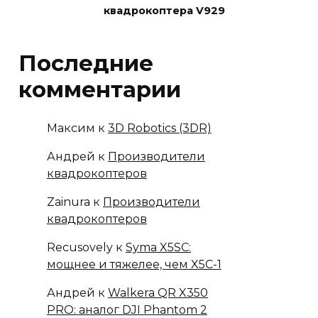
квадрокоптера V929
Последние
комментарии
Максим
к
3D Robotics (3DR)
Андрей
к
Производители
квадрокоптеров
Zainura
к
Производители
квадрокоптеров
Recusovely
к
Syma X5SC:
мощнее и тяжелее, чем X5C-1
Андрей
к
Walkera QR X350
PRO: аналог DJI Phantom 2