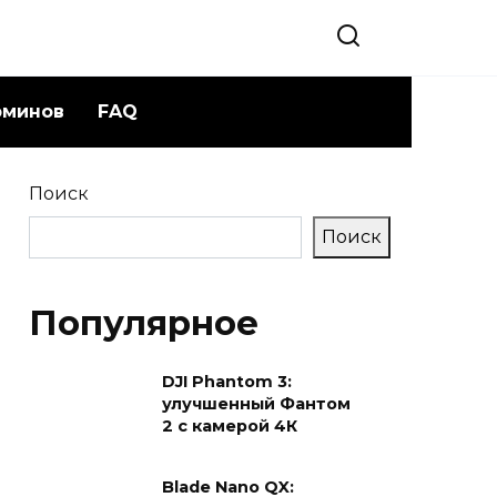
рминов
FAQ
Поиск
Поиск
Популярное
DJI Phantom 3:
улучшенный Фантом
2 с камерой 4К
Blade Nano QX: