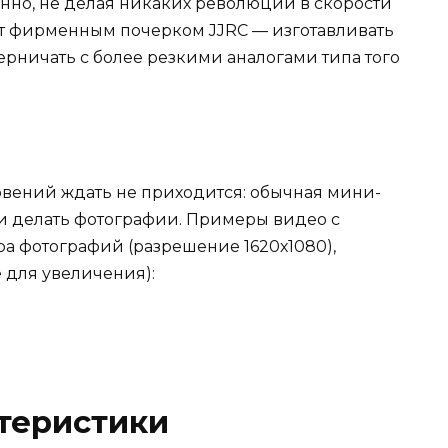
енно, не делая никаких революций в скорости
ает фирменным почерком JJRC — изготавливать
ерничать с более резкими аналогами типа того
ровений ждать не приходится: обычная мини-
 и делать фотографии. Примеры видео с
ра фотографий (разрешение 1620х1080),
 для увеличения):
теристики