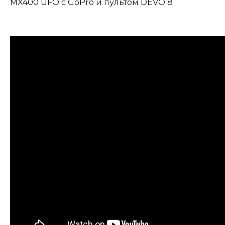
MX400 UFO с GoPro и пультом DEVO 8