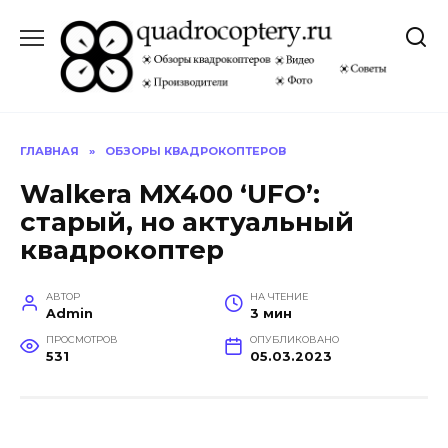
Перейти
к
содержанию
ГЛАВНАЯ
»
ОБЗОРЫ КВАДРОКОПТЕРОВ
Walkera MX400 ‘UFO’:
старый, но актуальный
квадрокоптер
АВТОР
НА ЧТЕНИЕ
Admin
3 мин
ПРОСМОТРОВ
ОПУБЛИКОВАНО
531
05.03.2023