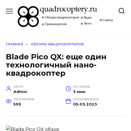
Перейти
к
содержанию
ГЛАВНАЯ
»
ОБЗОРЫ КВАДРОКОПТЕРОВ
Blade Pico QX: еще один
технологичный нано-
квадрокоптер
АВТОР
НА ЧТЕНИЕ
Admin
3 мин
ПРОСМОТРОВ
ОПУБЛИКОВАНО
599
05.03.2023