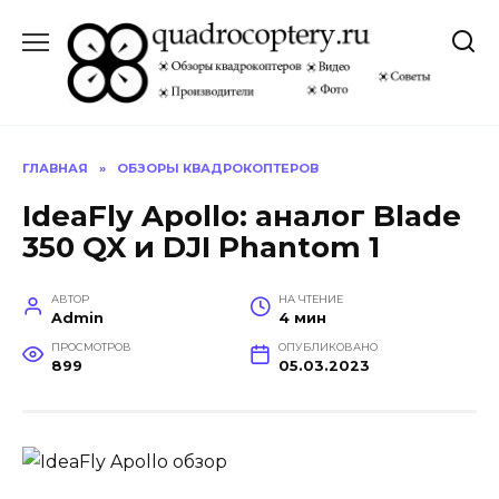
Перейти
к
содержанию
ГЛАВНАЯ
»
ОБЗОРЫ КВАДРОКОПТЕРОВ
IdeaFly Apollo: аналог Blade
350 QX и DJI Phantom 1
АВТОР
НА ЧТЕНИЕ
Admin
4 мин
ПРОСМОТРОВ
ОПУБЛИКОВАНО
899
05.03.2023