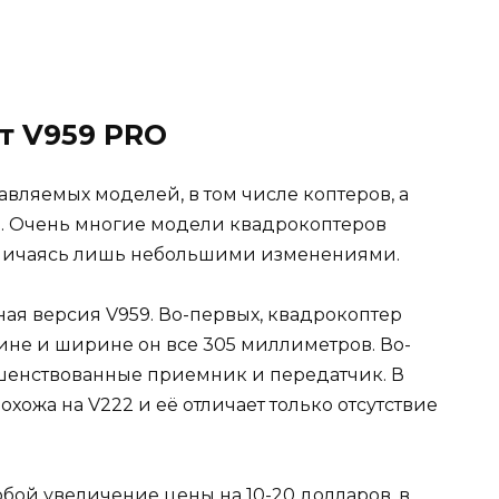
т V959 PRO
вляемых моделей, в том числе коптеров, а
ар. Очень многие модели квадрокоптеров
тличаясь лишь небольшими изменениями.
ая версия V959. Во-первых, квадрокоптер
ине и ширине он все 305 миллиметров. Во-
ршенствованные приемник и передатчик. В
охожа на V222 и её отличает только отсутствие
бой увеличение цены на 10-20 долларов, в