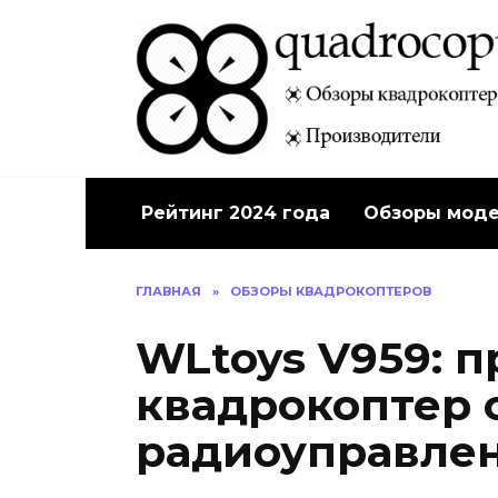
Перейти
к
содержанию
Рейтинг 2024 года
Обзоры мод
ГЛАВНАЯ
»
ОБЗОРЫ КВАДРОКОПТЕРОВ
WLtoys V959: п
квадрокоптер 
радиоуправле