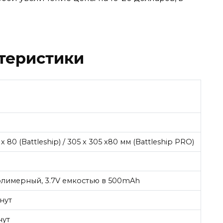
теристики
 х 80 (Battleship) / 305 х 305 х80 мм (Battleship PRO)
олимерный, 3.7V емкостью в 500mAh
нут
нут