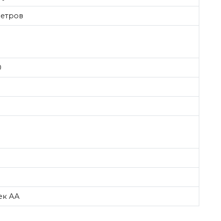
метров
0
0
ек АА