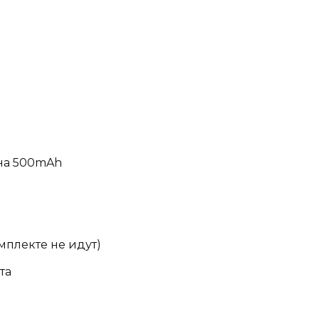
на 500mAh
мплекте не идут)
та