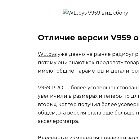
Отличие версии V959 о
WLtoys
уже давно на рынке радиоупра
потому они знают как продавать тов
имеют общие параметры и детали, о
V959 PRO — более усовершенствованн
увеличили в размерах и теперь по дл
вторых, коптер получил более усове
общем, эта версия стала еще больше п
акселерометра.
Внесенные изменения повлекли за со