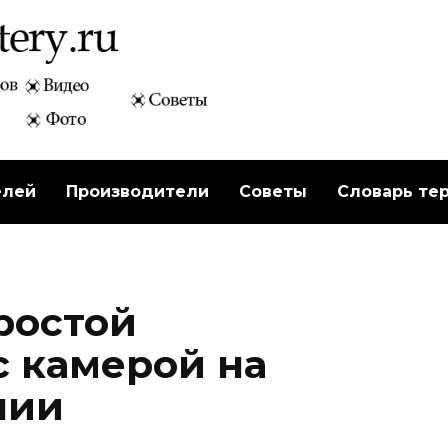
елей
Производители
Советы
Словарь те
ростой
с камерой на
нии