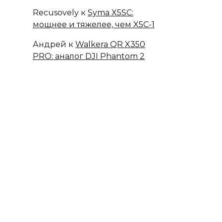
Recusovely
к
Syma X5SC:
мощнее и тяжелее, чем X5C-1
Андрей
к
Walkera QR X350
PRO: аналог DJI Phantom 2