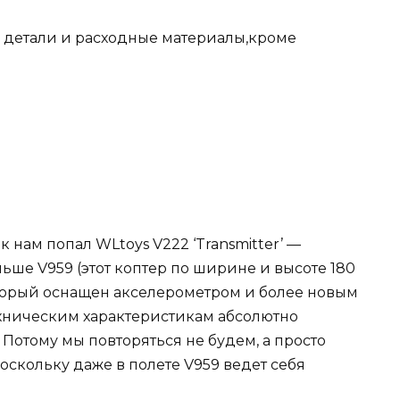
е детали и расходные материалы,кроме
к нам попал WLtoys V222 ‘Transmitter’ —
льше V959 (этот коптер по ширине и высоте 180
который оснащен акселерометром и более новым
хническим характеристикам абсолютно
Потому мы повторяться не будем, а просто
поскольку даже в полете V959 ведет себя